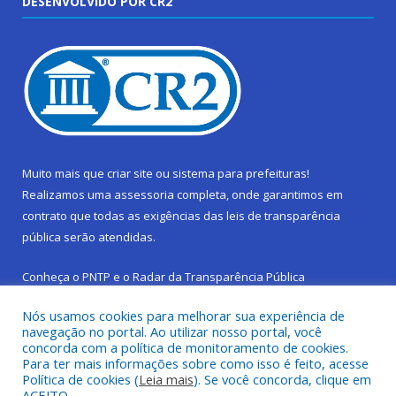
DESENVOLVIDO POR CR2
Muito mais que
criar site
ou
sistema para prefeituras
!
Realizamos uma
assessoria
completa, onde garantimos em
contrato que todas as exigências das
leis de transparência
pública
serão atendidas.
Conheça o
PNTP
e o
Radar da Transparência Pública
Nós usamos cookies para melhorar sua experiência de
navegação no portal. Ao utilizar nosso portal, você
concorda com a política de monitoramento de cookies.
Para ter mais informações sobre como isso é feito, acesse
Todos os direitos reservados a Prefeitura Municipal de São
Política de cookies (
Leia mais
). Se você concorda, clique em
Sebastião da Boa Vista.
ACEITO.