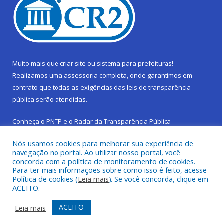
Muito mais que
criar site
ou
sistema para prefeituras
!
Realizamos uma
assessoria
completa, onde garantimos em
contrato que todas as exigências das
leis de transparência
pública
serão atendidas.
Conheça o
PNTP
e o
Radar da Transparência Pública
Nós usamos cookies para melhorar sua experiência de
navegação no portal. Ao utilizar nosso portal, você
concorda com a política de monitoramento de cookies.
Para ter mais informações sobre como isso é feito, acesse
Todos os direitos reservados a Prefeitura Municipal de São
Política de cookies (
Leia mais
). Se você concorda, clique em
Sebastião da Boa Vista.
ACEITO.
Frequência Online
Mapa do Site
ACEITO
Leia mais
Acessar Área Administrativa
Acessar Webmail