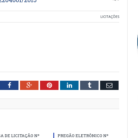
LICITAÇÕES
tter
Facebook
Google+
Pinterest
LinkedIn
Tumblr
Email
A DE LICITAÇÃO Nº
PREGÃO ELETRÔNICO Nº