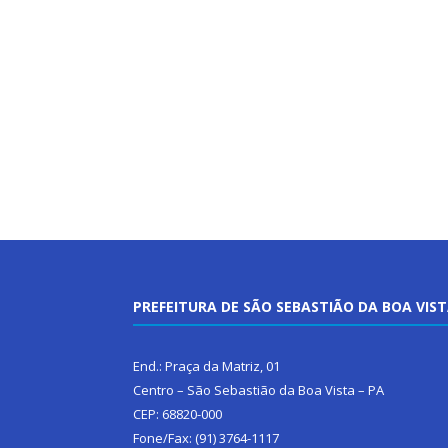
PREFEITURA DE SÃO SEBASTIÃO DA BOA VIS
End.: Praça da Matriz, 01
Centro – São Sebastião da Boa Vista – PA
CEP: 68820-000
Fone/Fax: (91) 3764-1117