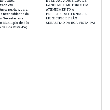
ia técnica
EVENUAL AQUISIÇÃO DE
izada em
LANCHAS E MOTORES EM
ncia pública, para
ATENDIMENTO A
as necessidades da
PREFEITURA E FUNDOS DO
a, Secretarias e
MUNICIPIO DE SÃO
o Município de São
SEBASTIÃO DA BOA VISTA-PA)
o da Boa Vista-PA)