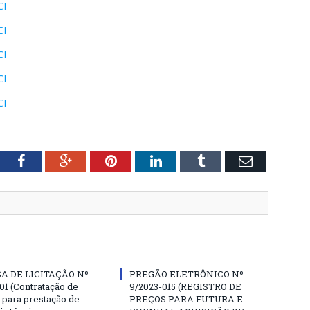
CI
CI
CI
CI
CI
tter
Facebook
Google+
Pinterest
LinkedIn
Tumblr
Email
A DE LICITAÇÃO Nº
PREGÃO ELETRÔNICO Nº
01 (Contratação de
9/2023-015 (REGISTRO DE
para prestação de
PREÇOS PARA FUTURA E