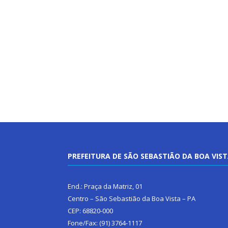
PREFEITURA DE SÃO SEBASTIÃO DA BOA VIS
End.: Praça da Matriz, 01
Centro – São Sebastião da Boa Vista – PA
CEP: 68820-000
Fone/Fax: (91) 3764-1117