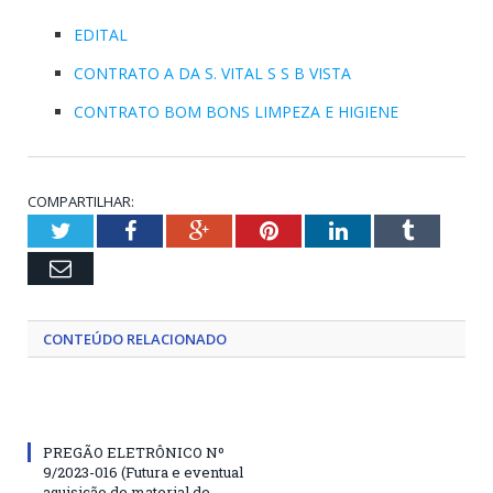
EDITAL
CONTRATO A DA S. VITAL S S B VISTA
CONTRATO BOM BONS LIMPEZA E HIGIENE
COMPARTILHAR:
Twitter
Facebook
Google+
Pinterest
LinkedIn
Tumblr
Email
CONTEÚDO RELACIONADO
PREGÃO ELETRÔNICO Nº
9/2023-016 (Futura e eventual
aquisição de material de