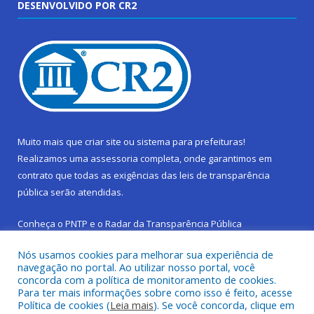
DESENVOLVIDO POR CR2
Muito mais que
criar site
ou
sistema para prefeituras
!
Realizamos uma
assessoria
completa, onde garantimos em
contrato que todas as exigências das
leis de transparência
pública
serão atendidas.
Conheça o
PNTP
e o
Radar da Transparência Pública
Nós usamos cookies para melhorar sua experiência de
navegação no portal. Ao utilizar nosso portal, você
concorda com a política de monitoramento de cookies.
Para ter mais informações sobre como isso é feito, acesse
Todos os direitos reservados a Prefeitura Municipal de São
Política de cookies (
Leia mais
). Se você concorda, clique em
Sebastião da Boa Vista.