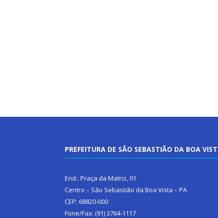
PREFEITURA DE SÃO SEBASTIÃO DA BOA VIS
End.: Praça da Matriz, 01
Centro – São Sebastião da Boa Vista – PA
CEP: 68820-000
Fone/Fax: (91) 3764-1117