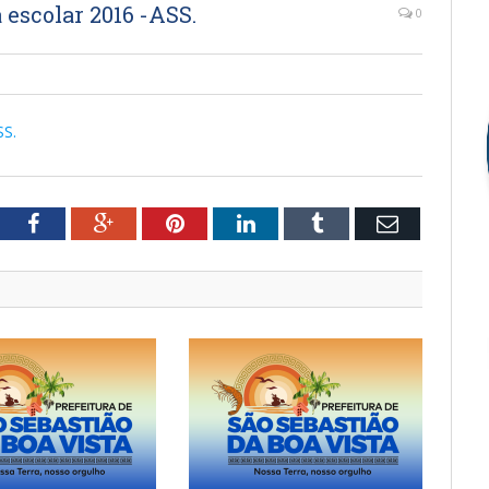
scolar 2016 -ASS.
0
SS.
tter
Facebook
Google+
Pinterest
LinkedIn
Tumblr
Email