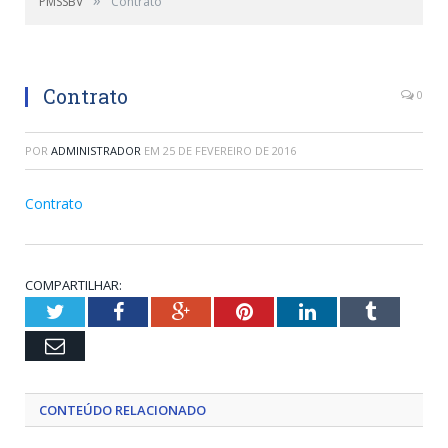
PMSSBV
Contrato
Contrato
0
POR
ADMINISTRADOR
EM
25 DE FEVEREIRO DE 2016
Contrato
COMPARTILHAR:
Twitter
Facebook
Google+
Pinterest
LinkedIn
Tumblr
Email
CONTEÚDO RELACIONADO