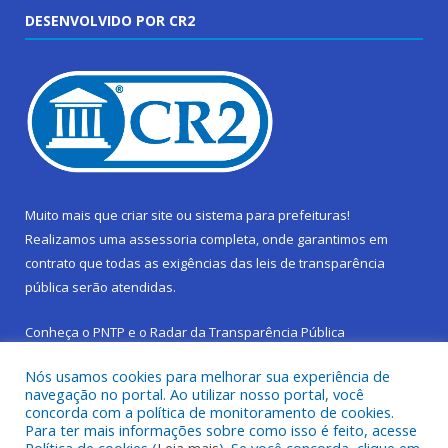
DESENVOLVIDO POR CR2
Muito mais que
criar site
ou
sistema para prefeituras
!
Realizamos uma
assessoria
completa, onde garantimos em
contrato que todas as exigências das
leis de transparência
pública
serão atendidas.
Conheça o
PNTP
e o
Radar da Transparência Pública
Nós usamos cookies para melhorar sua experiência de
navegação no portal. Ao utilizar nosso portal, você
concorda com a política de monitoramento de cookies.
Para ter mais informações sobre como isso é feito, acesse
Todos os direitos reservados a Prefeitura Municipal de São