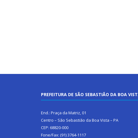
PREFEITURA DE SÃO SEBASTIÃO DA BOA VIS
End.: Praça da Matriz, 01
Centro – São Sebastião da Boa Vista – PA
CEP: 68820-000
Fone/Fax: (91) 3764-1117