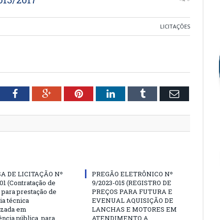
LICITAÇÕES
tter
Facebook
Google+
Pinterest
LinkedIn
Tumblr
Email
A DE LICITAÇÃO Nº
PREGÃO ELETRÔNICO Nº
01 (Contratação de
9/2023-015 (REGISTRO DE
para prestação de
PREÇOS PARA FUTURA E
ia técnica
EVENUAL AQUISIÇÃO DE
izada em
LANCHAS E MOTORES EM
ncia pública, para
ATENDIMENTO A