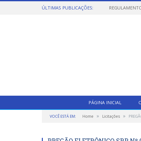
ÚLTIMAS PUBLICAÇÕES:
PÁGINA INICIAL
O
»
»
VOCÊ ESTÁ EM:
Home
Licitações
PREGÃ
PREGÃO ELETRÔNICO SRP Nº 0