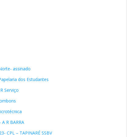
Norte- assinado
Papelaria dos Estudantes
 R Serviço
 Bombons
icrotécnica
 – A R BARRA
23- CPL – TAPINARÉ SSBV