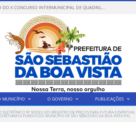
REGULAMENTO DO X CONCURSO INTERMUNICIPAL DE QUADRILHAS JUNINAS – 2026 – ARRAIÁ DA VENEZA
 MUNICÍPIO
O GOVERNO
PUBLICAÇÕES
O ELETRÔNICO Nº 9/2022-023 (REGISTRO DE PREÇOS PARA FUTURA E EVENTUA
SECRETARIAS E FUNDOS DO MUNICÍPIO DE SÃO SEBASTIÃO DA BOA VISTA-PA)