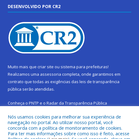
DESENVOLVIDO POR CR2
Muito mais que
criar site
ou
sistema para prefeituras
!
Realizamos uma
assessoria
completa, onde garantimos em
contrato que todas as exigências das
leis de transparência
pública
serão atendidas.
Conheça o
PNTP
e o
Radar da Transparência Pública
Nós usamos cookies para melhorar sua experiência de
navegação no portal. Ao utilizar nosso portal, você
concorda com a política de monitoramento de cookies.
Para ter mais informações sobre como isso é feito, acesse
Todos os direitos reservados a Prefeitura Municipal de São