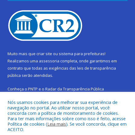
Muito mais que
criar site
ou
sistema para prefeituras
!
Realizamos uma
assessoria
completa, onde garantimos em
contrato que todas as exigências das
leis de transparência
pública
serão atendidas.
Conheça o
PNTP
e o
Radar da Transparência Pública
Nós usamos cookies para melhorar sua experiência de
navegação no portal. Ao utilizar nosso portal, você
concorda com a política de monitoramento de cookies.
Para ter mais informações sobre como isso é feito, acesse
Todos os direitos reservados a Prefeitura Municipal de São
Política de cookies (
Leia mais
). Se você concorda, clique em
Sebastião da Boa Vista.
ACEITO.