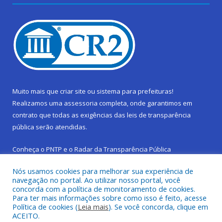
Muito mais que
criar site
ou
sistema para prefeituras
!
Realizamos uma
assessoria
completa, onde garantimos em
contrato que todas as exigências das
leis de transparência
pública
serão atendidas.
Conheça o
PNTP
e o
Radar da Transparência Pública
Nós usamos cookies para melhorar sua experiência de
navegação no portal. Ao utilizar nosso portal, você
concorda com a política de monitoramento de cookies.
Para ter mais informações sobre como isso é feito, acesse
Todos os direitos reservados a Prefeitura Municipal de São
Política de cookies (
Leia mais
). Se você concorda, clique em
Sebastião da Boa Vista.
ACEITO.