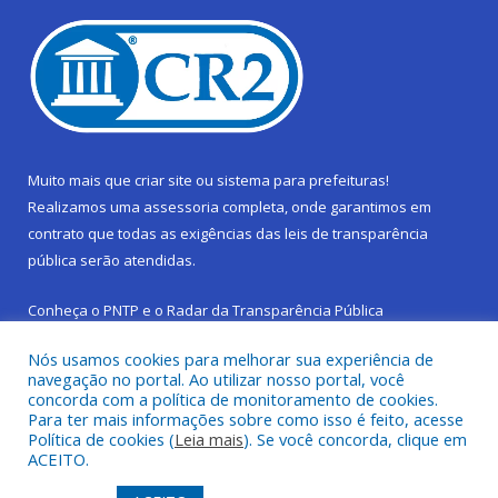
Muito mais que
criar site
ou
sistema para prefeituras
!
Realizamos uma
assessoria
completa, onde garantimos em
contrato que todas as exigências das
leis de transparência
pública
serão atendidas.
Conheça o
PNTP
e o
Radar da Transparência Pública
Nós usamos cookies para melhorar sua experiência de
navegação no portal. Ao utilizar nosso portal, você
concorda com a política de monitoramento de cookies.
Para ter mais informações sobre como isso é feito, acesse
Todos os direitos reservados a Prefeitura Municipal de São
Política de cookies (
Leia mais
). Se você concorda, clique em
Sebastião da Boa Vista.
ACEITO.