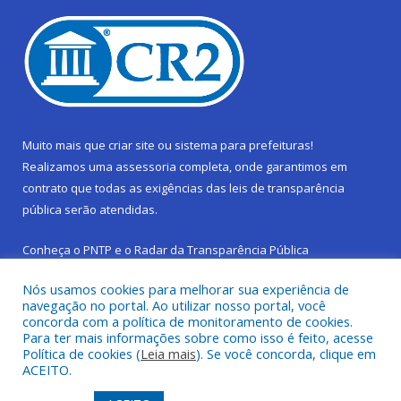
Muito mais que
criar site
ou
sistema para prefeituras
!
Realizamos uma
assessoria
completa, onde garantimos em
contrato que todas as exigências das
leis de transparência
pública
serão atendidas.
Conheça o
PNTP
e o
Radar da Transparência Pública
Nós usamos cookies para melhorar sua experiência de
navegação no portal. Ao utilizar nosso portal, você
concorda com a política de monitoramento de cookies.
Para ter mais informações sobre como isso é feito, acesse
Todos os direitos reservados a Prefeitura Municipal de São
Política de cookies (
Leia mais
). Se você concorda, clique em
Sebastião da Boa Vista.
ACEITO.