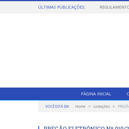
ÚLTIMAS PUBLICAÇÕES:
PÁGINA INICIAL
O
»
»
VOCÊ ESTÁ EM:
Home
Licitações
PREGÃ
PREGÃO ELETRÔNICO Nº 019/2