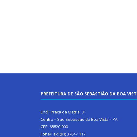
PREFEITURA DE SÃO SEBASTIÃO DA BOA VIS
End.: Praça da Matriz, 01
Centro – São Sebastião da Boa Vista – PA
CEP: 68820-000
Fone/Fax: (91) 3764-1117