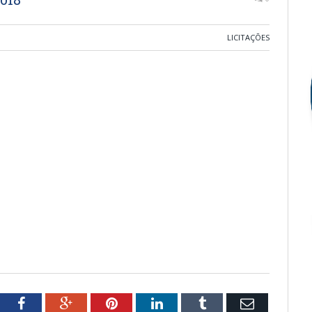
LICITAÇÕES
tter
Facebook
Google+
Pinterest
LinkedIn
Tumblr
Email