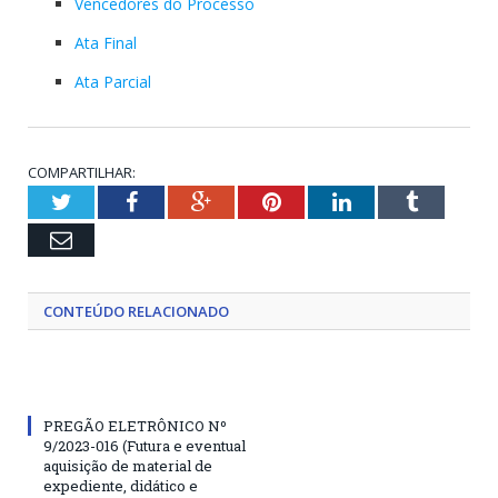
Vencedores do Processo
Ata Final
Ata Parcial
COMPARTILHAR:
Twitter
Facebook
Google+
Pinterest
LinkedIn
Tumblr
Email
CONTEÚDO RELACIONADO
PREGÃO ELETRÔNICO Nº
9/2023-016 (Futura e eventual
aquisição de material de
expediente, didático e