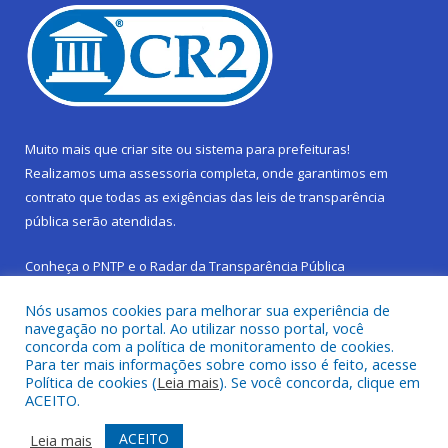
Muito mais que
criar site
ou
sistema para prefeituras
!
Realizamos uma
assessoria
completa, onde garantimos em
contrato que todas as exigências das
leis de transparência
pública
serão atendidas.
Conheça o
PNTP
e o
Radar da Transparência Pública
Nós usamos cookies para melhorar sua experiência de
navegação no portal. Ao utilizar nosso portal, você
concorda com a política de monitoramento de cookies.
Para ter mais informações sobre como isso é feito, acesse
Todos os direitos reservados a Prefeitura Municipal de São
Política de cookies (
Leia mais
). Se você concorda, clique em
Sebastião da Boa Vista.
ACEITO.
Frequência Online
Mapa do Site
ACEITO
Leia mais