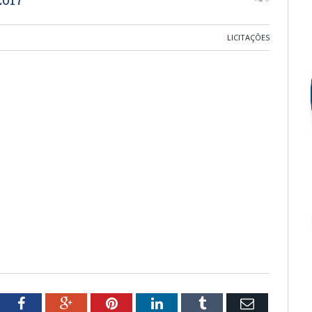
LICITAÇÕES
tter
Facebook
Google+
Pinterest
LinkedIn
Tumblr
Email