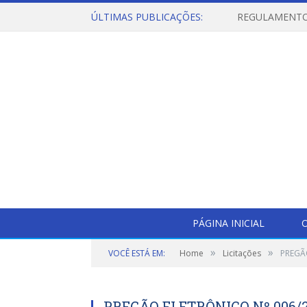
ÚLTIMAS PUBLICAÇÕES:
PÁGINA INICIAL
O
»
»
VOCÊ ESTÁ EM:
Home
Licitações
PREGÃ
PREGÃO ELETRÔNICO Nº 006/2