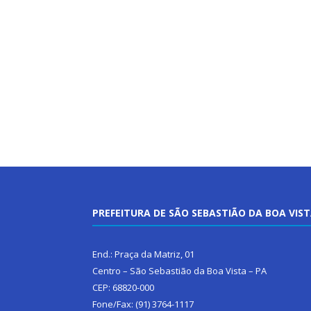
PREFEITURA DE SÃO SEBASTIÃO DA BOA VIS
End.: Praça da Matriz, 01
Centro – São Sebastião da Boa Vista – PA
CEP: 68820-000
Fone/Fax: (91) 3764-1117