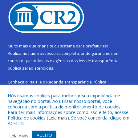
Muito mais que
criar site
ou
sistema para prefeituras
!
Realizamos uma
assessoria
completa, onde garantimos em
contrato que todas as exigências das
leis de transparência
pública
serão atendidas.
Conheça o
PNTP
e o
Radar da Transparência Pública
Nós usamos cookies para melhorar sua experiência de
navegação no portal. Ao utilizar nosso portal, você
concorda com a política de monitoramento de cookies.
Para ter mais informações sobre como isso é feito, acesse
Todos os direitos reservados a Prefeitura Municipal de São
Política de cookies (
Leia mais
). Se você concorda, clique em
Sebastião da Boa Vista.
ACEITO.
Frequência Online
Mapa do Site
ACEITO
Leia mais