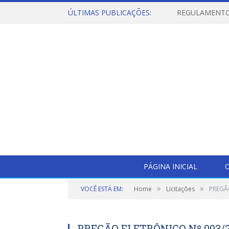
ÚLTIMAS PUBLICAÇÕES:
PÁGINA INICIAL
O
»
»
VOCÊ ESTÁ EM:
Home
Licitações
PREGÃ
PREGÃO ELETRÔNICO Nº 003/2