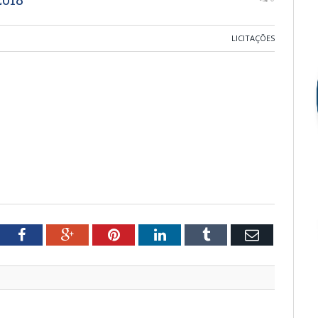
LICITAÇÕES
tter
Facebook
Google+
Pinterest
LinkedIn
Tumblr
Email