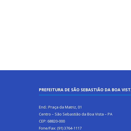
PREFEITURA DE SÃO SEBASTIÃO DA BOA VIS
End.: Praça da Matriz, 01
Centro – São Sebastião da Boa Vista – PA
CEP: 68820-000
Fone/Fax: (91) 3764-1117