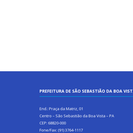
PREFEITURA DE SÃO SEBASTIÃO DA BOA VIS
End.: Praça da Matriz, 01
Centro – São Sebastião da Boa Vista – PA
CEP: 68820-000
Fone/Fax: (91) 3764-1117