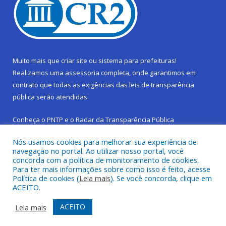
Muito mais que
criar site
ou
sistema para prefeituras
!
Realizamos uma
assessoria
completa, onde garantimos em
contrato que todas as exigências das
leis de transparência
pública
serão atendidas.
Conheça o
PNTP
e o
Radar da Transparência Pública
Nós usamos cookies para melhorar sua experiência de
navegação no portal. Ao utilizar nosso portal, você
concorda com a política de monitoramento de cookies.
Para ter mais informações sobre como isso é feito, acesse
Todos os direitos reservados a Prefeitura Municipal de São
Política de cookies (
Leia mais
). Se você concorda, clique em
Sebastião da Boa Vista.
ACEITO.
Frequência Online
Mapa do Site
ACEITO
Leia mais
Acessar Área Administrativa
Acessar Webmail