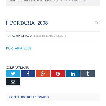
Setembro/2015 até Dezembro/2015
PORTARIA_2008
PORTARIA_2008
0
POR
ADMINISTRADOR
EM
23 DE MARÇO DE 2016
PORTARIA_2008
COMPARTILHAR:
Twitter
Facebook
Google+
Pinterest
LinkedIn
Tumblr
Email
CONTEÚDO RELACIONADO