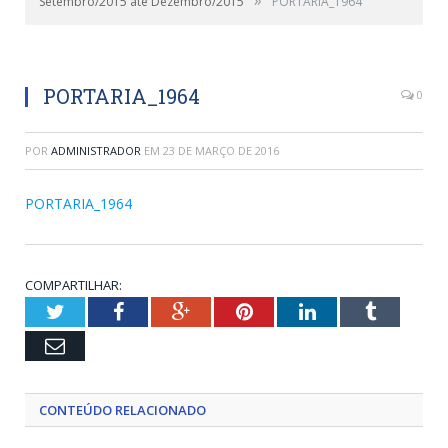
Setembro/2015 até Dezembro/2015
PORTARIA_1964
PORTARIA_1964
0
POR
ADMINISTRADOR
EM
23 DE MARÇO DE 2016
PORTARIA_1964
COMPARTILHAR:
Twitter
Facebook
Google+
Pinterest
LinkedIn
Tumblr
Email
CONTEÚDO RELACIONADO