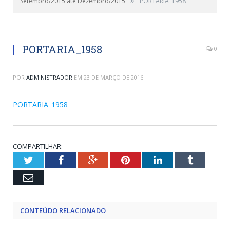
Setembro/2015 até Dezembro/2015
PORTARIA_1958
PORTARIA_1958
0
POR
ADMINISTRADOR
EM
23 DE MARÇO DE 2016
PORTARIA_1958
COMPARTILHAR:
Twitter
Facebook
Google+
Pinterest
LinkedIn
Tumblr
Email
CONTEÚDO RELACIONADO