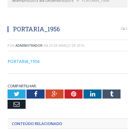
Setembro/2015 até Dezembro/2015
PORTARIA_1956
PORTARIA_1956
0
POR
ADMINISTRADOR
EM
23 DE MARÇO DE 2016
PORTARIA_1956
COMPARTILHAR:
Twitter
Facebook
Google+
Pinterest
LinkedIn
Tumblr
Email
CONTEÚDO RELACIONADO