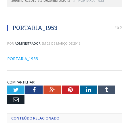
Setembro/2015 até Dezembro/2015
PORTARIA_1953
PORTARIA_1953
0
POR
ADMINISTRADOR
EM
23 DE MARÇO DE 2016
PORTARIA_1953
COMPARTILHAR:
Twitter
Facebook
Google+
Pinterest
LinkedIn
Tumblr
Email
CONTEÚDO RELACIONADO