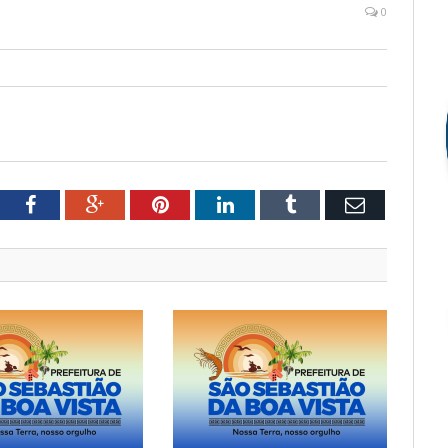
0
tter
Facebook
Google+
Pinterest
LinkedIn
Tumblr
Email