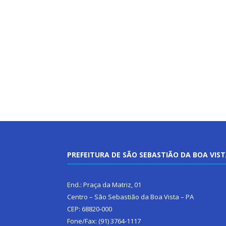
PREFEITURA DE SÃO SEBASTIÃO DA BOA VIS
End.: Praça da Matriz, 01
Centro – São Sebastião da Boa Vista – PA
CEP: 68820-000
Fone/Fax: (91) 3764-1117