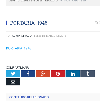
Setembro/2015 até Dezembro/2015
PORTARIA_1946
PORTARIA_1946
0
POR
ADMINISTRADOR
EM
23 DE MARÇO DE 2016
PORTARIA_1946
COMPARTILHAR:
Twitter
Facebook
Google+
Pinterest
LinkedIn
Tumblr
Email
CONTEÚDO RELACIONADO