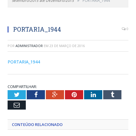
Setembro/2015 até Dezembro/2015
PORTARIA_1944
PORTARIA_1944
0
POR
ADMINISTRADOR
EM
23 DE MARÇO DE 2016
PORTARIA_1944
COMPARTILHAR:
Twitter
Facebook
Google+
Pinterest
LinkedIn
Tumblr
Email
CONTEÚDO RELACIONADO