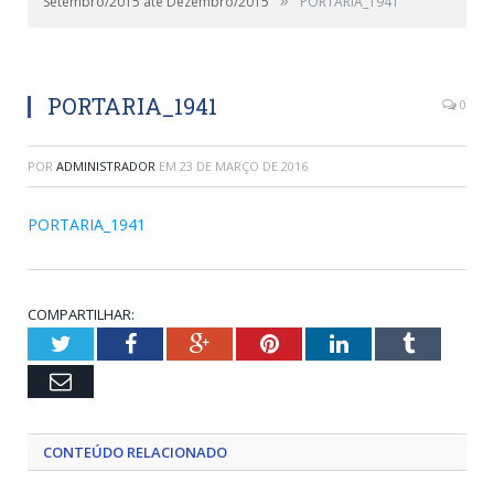
Setembro/2015 até Dezembro/2015
PORTARIA_1941
PORTARIA_1941
0
POR
ADMINISTRADOR
EM
23 DE MARÇO DE 2016
PORTARIA_1941
COMPARTILHAR:
Twitter
Facebook
Google+
Pinterest
LinkedIn
Tumblr
Email
CONTEÚDO RELACIONADO