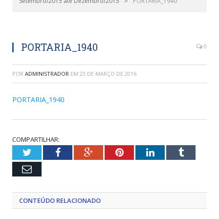
Setembro/2015 até Dezembro/2015
PORTARIA_1940
PORTARIA_1940
0
POR
ADMINISTRADOR
EM
23 DE MARÇO DE 2016
PORTARIA_1940
COMPARTILHAR:
Twitter
Facebook
Google+
Pinterest
LinkedIn
Tumblr
Email
CONTEÚDO RELACIONADO