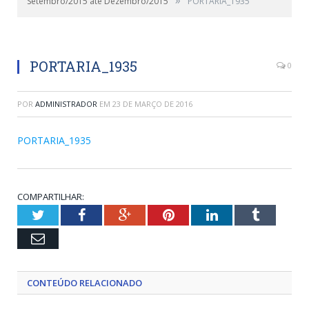
Setembro/2015 até Dezembro/2015
PORTARIA_1935
PORTARIA_1935
0
POR
ADMINISTRADOR
EM
23 DE MARÇO DE 2016
PORTARIA_1935
COMPARTILHAR:
Twitter
Facebook
Google+
Pinterest
LinkedIn
Tumblr
Email
CONTEÚDO RELACIONADO