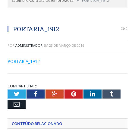
Setembro/2015 até Dezembro/2015
PORTARIA_1912
PORTARIA_1912
0
POR
ADMINISTRADOR
EM
23 DE MARÇO DE 2016
PORTARIA_1912
COMPARTILHAR:
Twitter
Facebook
Google+
Pinterest
LinkedIn
Tumblr
Email
CONTEÚDO RELACIONADO