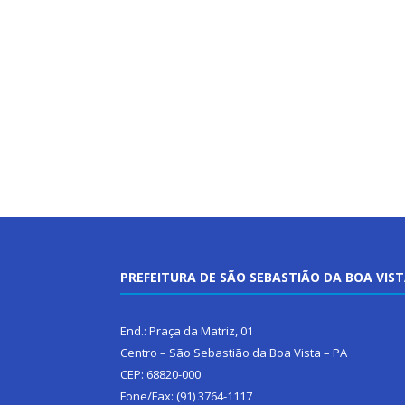
PREFEITURA DE SÃO SEBASTIÃO DA BOA VIS
End.: Praça da Matriz, 01
Centro – São Sebastião da Boa Vista – PA
CEP: 68820-000
Fone/Fax: (91) 3764-1117