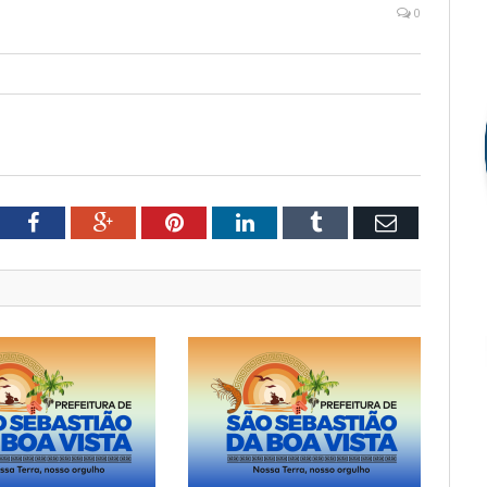
0
tter
Facebook
Google+
Pinterest
LinkedIn
Tumblr
Email