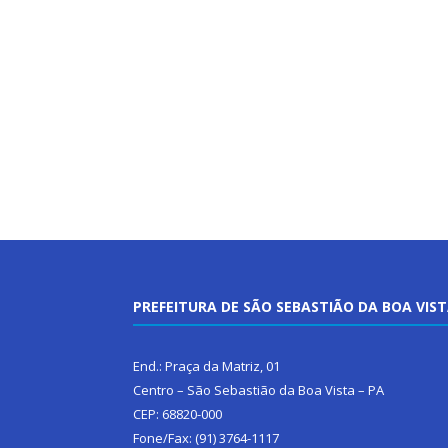
PREFEITURA DE SÃO SEBASTIÃO DA BOA VIS
End.: Praça da Matriz, 01
Centro – São Sebastião da Boa Vista – PA
CEP: 68820-000
Fone/Fax: (91) 3764-1117