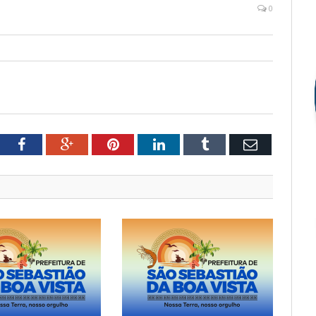
0
tter
Facebook
Google+
Pinterest
LinkedIn
Tumblr
Email