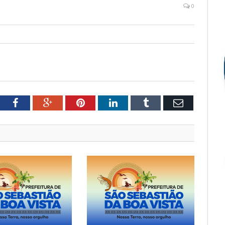
0
tter
Facebook
Google+
Pinterest
LinkedIn
Tumblr
Email