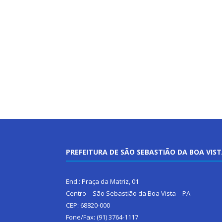
PREFEITURA DE SÃO SEBASTIÃO DA BOA VIS
End.: Praça da Matriz, 01
Centro – São Sebastião da Boa Vista – PA
CEP: 68820-000
Fone/Fax: (91) 3764-1117