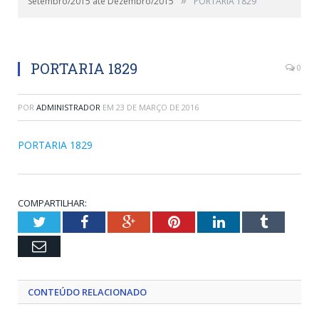
Setembro/2015 até Dezembro/2015
PORTARIA 1829
PORTARIA 1829
0
POR
ADMINISTRADOR
EM
23 DE MARÇO DE 2016
PORTARIA 1829
COMPARTILHAR:
Twitter
Facebook
Google+
Pinterest
LinkedIn
Tumblr
Email
CONTEÚDO RELACIONADO