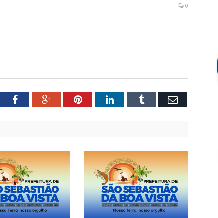
0
tter
Facebook
Google+
Pinterest
LinkedIn
Tumblr
Email