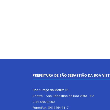
PREFEITURA DE SÃO SEBASTIÃO DA BOA VIS
End.: Praça da Matriz, 01
Centro – São Sebastião da Boa Vista – PA
CEP: 68820-000
Fone/Fax: (91) 3764-1117