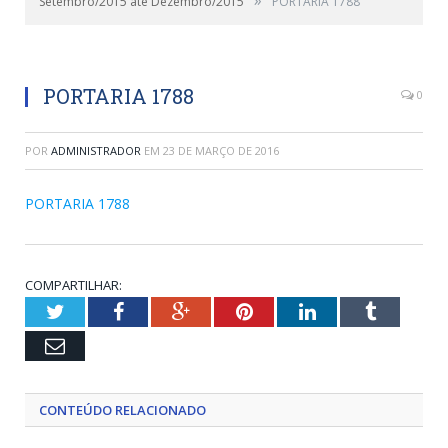
Setembro/2015 até Dezembro/2015
PORTARIA 1788
PORTARIA 1788
0
POR
ADMINISTRADOR
EM
23 DE MARÇO DE 2016
PORTARIA 1788
COMPARTILHAR:
Twitter
Facebook
Google+
Pinterest
LinkedIn
Tumblr
Email
CONTEÚDO RELACIONADO