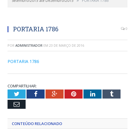
Setembro/2015 até Dezembro/2015
PORTARIA 1786
PORTARIA 1786
0
POR
ADMINISTRADOR
EM
23 DE MARÇO DE 2016
PORTARIA 1786
COMPARTILHAR:
Twitter
Facebook
Google+
Pinterest
LinkedIn
Tumblr
Email
CONTEÚDO RELACIONADO