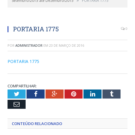
Setembro/2015 até Dezembro/2015
PORTARIA 1775
PORTARIA 1775
0
POR
ADMINISTRADOR
EM
23 DE MARÇO DE 2016
PORTARIA 1775
COMPARTILHAR:
Twitter
Facebook
Google+
Pinterest
LinkedIn
Tumblr
Email
CONTEÚDO RELACIONADO