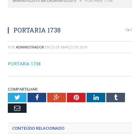
Setembro/2015 até Dezembro/2015
PORTARIA 1738
PORTARIA 1738
0
POR
ADMINISTRADOR
EM
23 DE MARÇO DE 2016
PORTARIA 1738
COMPARTILHAR:
Twitter
Facebook
Google+
Pinterest
LinkedIn
Tumblr
Email
CONTEÚDO RELACIONADO