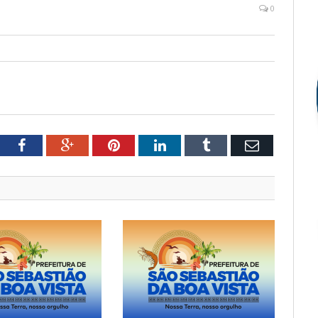
0
tter
Facebook
Google+
Pinterest
LinkedIn
Tumblr
Email