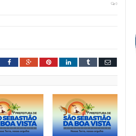
0
tter
Facebook
Google+
Pinterest
LinkedIn
Tumblr
Email