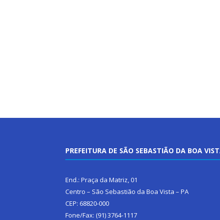
PREFEITURA DE SÃO SEBASTIÃO DA BOA VIS
End.: Praça da Matriz, 01
Centro – São Sebastião da Boa Vista – PA
CEP: 68820-000
Fone/Fax: (91) 3764-1117