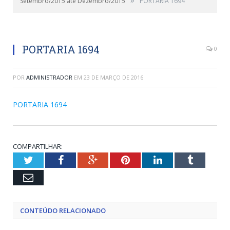
Setembro/2015 até Dezembro/2015
PORTARIA 1694
PORTARIA 1694
0
POR
ADMINISTRADOR
EM
23 DE MARÇO DE 2016
PORTARIA 1694
COMPARTILHAR:
Twitter
Facebook
Google+
Pinterest
LinkedIn
Tumblr
Email
CONTEÚDO RELACIONADO