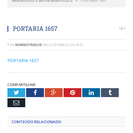
Setembro/2015 até Dezembro/2015
PORTARIA 1657
PORTARIA 1657
0
POR
ADMINISTRADOR
EM
23 DE MARÇO DE 2016
PORTARIA 1657
COMPARTILHAR:
Twitter
Facebook
Google+
Pinterest
LinkedIn
Tumblr
Email
CONTEÚDO RELACIONADO