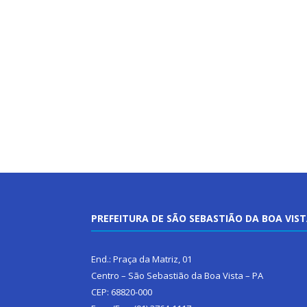
PREFEITURA DE SÃO SEBASTIÃO DA BOA VIS
End.: Praça da Matriz, 01
Centro – São Sebastião da Boa Vista – PA
CEP: 68820-000